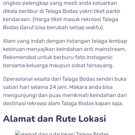
ongkos pelengkap yang mesti anda keluarkan
dikala berlibur di
Telaga Bodas yakni tiket parkir
kendaraan. (Harga tiket masuk rekreasi Talaga
Bodas Garut bisa berubah setiap waktu).
Alam yang indah dengan hidangan telaga lembap
kebiruan menyajikan keindahan anti mainstream.
Rekomended untuk berburu foto instagenic
bersama keluarga maupun sobat tersayang.
Operasional wisata dari
Talaga Bodas sendiri buka
saban hari selama 24 jam. Makara anda bisa
mengunjungi dan puas menikmati keindahan dari
destinasi rekreasi alam Talaga Bodas kapan saja.
Alamat dan Rute Lokasi