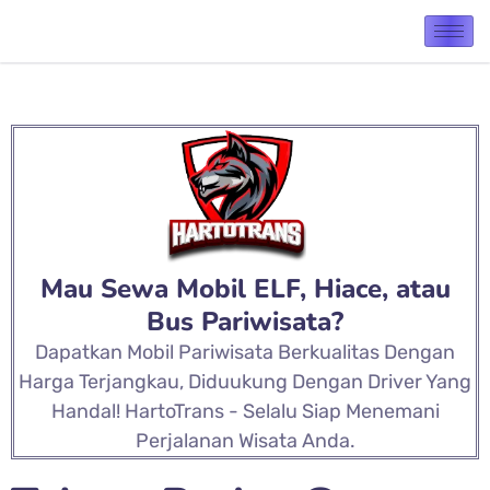
Mau Sewa Mobil ELF, Hiace, atau
Bus Pariwisata?
Dapatkan Mobil Pariwisata Berkualitas Dengan
Harga Terjangkau, Diduukung Dengan Driver Yang
Handal! HartoTrans - Selalu Siap Menemani
Perjalanan Wisata Anda.