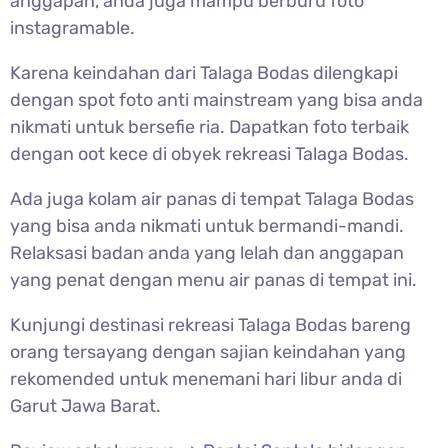
anggapan, anda juga mampu berburu foto
instagramable.
Karena keindahan dari
Talaga Bodas dilengkapi
dengan spot foto anti mainstream yang bisa anda
nikmati untuk bersefie ria. Dapatkan foto terbaik
dengan oot kece di obyek rekreasi Talaga Bodas.
Ada juga kolam air panas di tempat
Talaga Bodas
yang bisa anda nikmati untuk bermandi-mandi.
Relaksasi badan anda yang lelah dan anggapan
yang penat dengan menu air panas di tempat ini.
Kunjungi destinasi rekreasi
Talaga Bodas bareng
orang tersayang dengan sajian keindahan yang
rekomended untuk menemani hari libur anda di
Garut Jawa Barat.