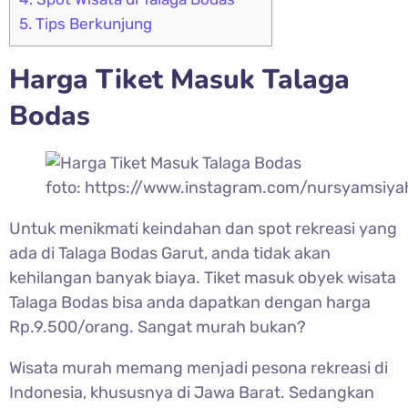
5.
Tips Berkunjung
Harga Tiket Masuk
Talaga
Bodas
foto: https://www.instagram.com/nursyamsiy
Untuk menikmati keindahan dan spot rekreasi yang
ada di
Talaga Bodas Garut, anda tidak akan
kehilangan banyak biaya. Tiket masuk obyek wisata
Talaga Bodas bisa anda dapatkan dengan harga
Rp.9.500/orang. Sangat murah bukan?
Wisata murah memang menjadi pesona rekreasi di
Indonesia, khususnya di Jawa Barat. Sedangkan