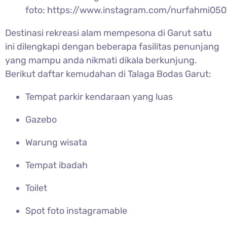
foto: https://www.instagram.com/nurfahmi05
Destinasi rekreasi alam mempesona di Garut satu
ini dilengkapi dengan beberapa fasilitas penunjang
yang mampu anda nikmati dikala berkunjung.
Berikut daftar kemudahan di
Talaga Bodas Garut:
Tempat parkir kendaraan yang luas
Gazebo
Warung wisata
Tempat ibadah
Toilet
Spot foto instagramable