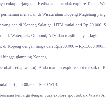
a cukup terjangkau. Ketika anda hendak explore
Taman Wisa
a permainan menawan di Wisata alam Kopeng Magelang yang b
k yang ada di Kopeng Salatiga, HTM mulai dari Rp.20.000. S
round, Waterpark, Outbond, ATV dan masih banyak lagi.
hat di Kopeng dengan harga dari Rp.200.000 – Rp.1.000.000/
tel hingga glamping Kopeng.
ubah setiap waktu). Anda mampu explore spot terbaik di K
lai dari jam 08.30 – 16.30 WIB.
i bersama keluarga dengan puas explore spot terbaik Wisata 