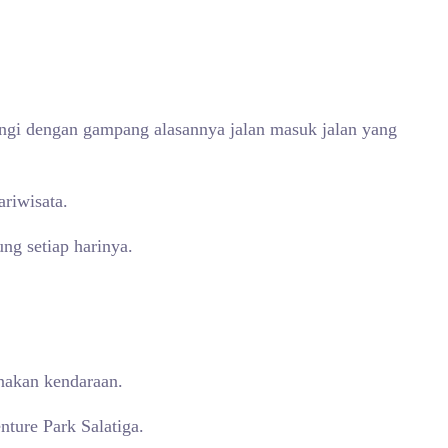
ngi dengan gampang alasannya jalan masuk jalan yang
riwisata.
ng setiap harinya.
nakan kendaraan.
ture Park Salatiga.