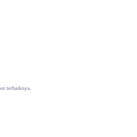
ot terbaiknya.