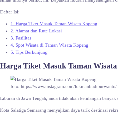
simak infonya berikut ini. Dapatkan liburan menyenangkan d
Daftar Isi:
1.
Harga Tiket Masuk Taman Wisata Kopeng
2.
Alamat dan Rute Lokasi
3.
Fasilitas
4.
Spot Wisata di Taman Wisata Kopeng
5.
Tips Berkunjung
Harga Tiket Masuk
Taman Wisata
foto: https://www.instagram.com/lukmanbudipurwanto/
Liburan di Jawa Tengah, anda tidak akan kehilangan banyak 
Kota Salatiga Semarang menyajikan daya tarik destinasi rekr