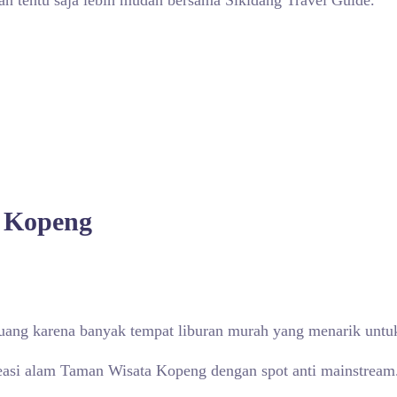
an tentu saja lebih mudah bersama Sikidang Travel Guide.
 Kopeng
uang karena banyak tempat liburan murah yang menarik untuk
easi alam
Taman Wisata Kopeng dengan spot anti mainstream