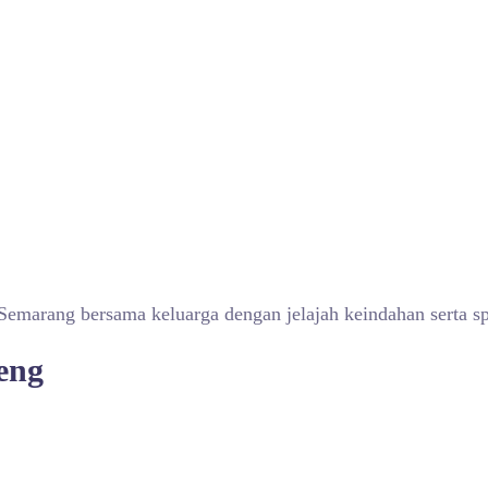
emarang bersama keluarga dengan jelajah keindahan serta sp
eng