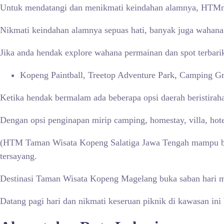
Untuk mendatangi dan menikmati keindahan alamnya, HTMny
Nikmati keindahan alamnya sepuas hati, banyak juga wahan
Jika anda hendak explore wahana permainan dan spot terbari
Kopeng Paintball, Treetop Adventure Park, Camping G
Ketika hendak bermalam ada beberapa opsi daerah beristira
Dengan opsi penginapan mirip camping, homestay, villa, ho
(HTM
Taman Wisata Kopeng Salatiga Jawa Tengah mampu ber
tersayang.
Destinasi
Taman Wisata Kopeng Magelang buka saban hari mu
Datang pagi hari dan nikmati keseruan piknik di kawasan in