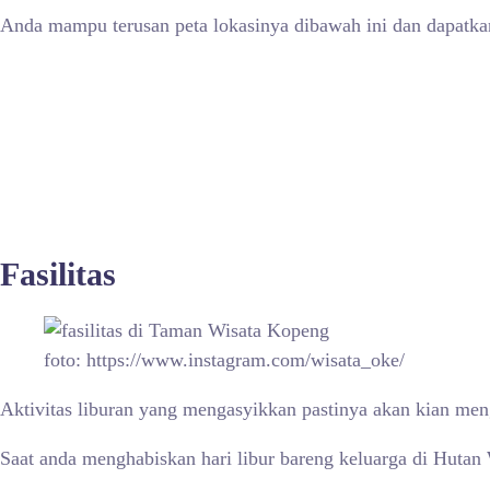
Anda mampu terusan peta lokasinya dibawah ini dan dapat
Fasilitas
foto: https://www.instagram.com/wisata_oke/
Aktivitas liburan yang mengasyikkan pastinya akan kian 
Saat anda menghabiskan hari libur bareng keluarga di Huta