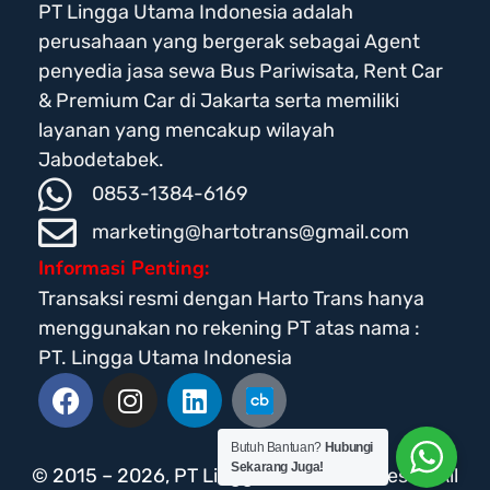
PT Lingga Utama Indonesia adalah
perusahaan yang bergerak sebagai Agent
penyedia jasa sewa Bus Pariwisata, Rent Car
& Premium Car di Jakarta serta memiliki
layanan yang mencakup wilayah
Jabodetabek.
0853-1384-6169
marketing@hartotrans@gmail.com
Informasi Penting:
Transaksi resmi dengan Harto Trans hanya
menggunakan no rekening PT atas nama :
PT. Lingga Utama Indonesia
Butuh Bantuan?
Hubungi
Sekarang Juga!
© 2015 – 2026, PT Lingga Utama Indonesia | All