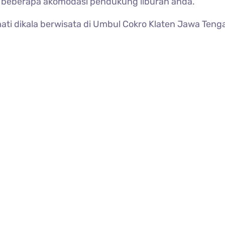
 beberapa akomodasi pendukung liburan anda.
i dikala berwisata di Umbul Cokro Klaten Jawa Teng