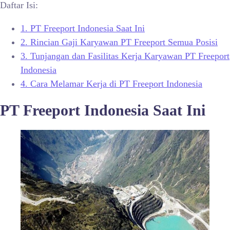
Daftar Isi:
1.
PT Freeport Indonesia Saat Ini
2.
Rincian Gaji Karyawan PT Freeport Semua Posisi
3.
Tunjangan dan Fasilitas Kerja Karyawan PT Freeport
Indonesia
4.
Cara Melamar Kerja di PT Freeport Indonesia
PT Freeport Indonesia Saat Ini