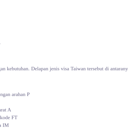
n
n kebutuhan. Delapan jenis visa Taiwan tersebut di antarany
dengan arahan P
arat A
 kode FT
ba IM