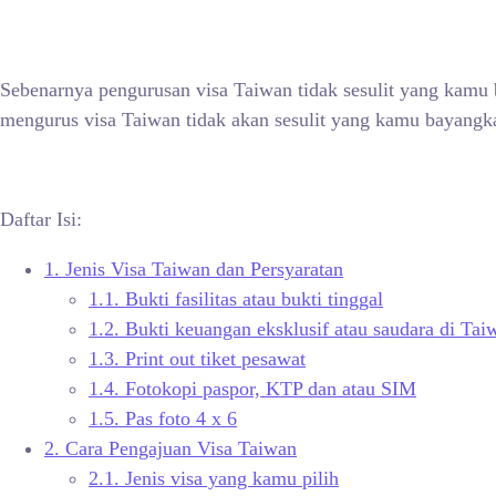
Sebenarnya pengurusan visa Taiwan tidak sesulit yang kamu
mengurus visa Taiwan tidak akan sesulit yang kamu bayangka
Daftar Isi:
1.
Jenis Visa Taiwan dan Persyaratan
1.1.
Bukti fasilitas atau bukti tinggal
1.2.
Bukti keuangan eksklusif atau saudara di Tai
1.3.
Print out tiket pesawat
1.4.
Fotokopi paspor, KTP dan atau SIM
1.5.
Pas foto 4 x 6
2.
Cara Pengajuan Visa Taiwan
2.1.
Jenis visa yang kamu pilih