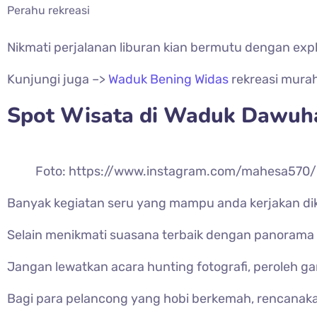
Perahu rekreasi
Nikmati perjalanan liburan kian bermutu dengan exp
Kunjungi juga –>
Waduk Bening Widas
rekreasi murah
Spot Wisata di Waduk Dawuh
Foto: https://www.instagram.com/mahesa570/
Banyak kegiatan seru yang mampu anda kerjakan dik
Selain menikmati suasana terbaik dengan panorama
Jangan lewatkan acara hunting fotografi, peroleh g
Bagi para pelancong yang hobi berkemah, rencanakan