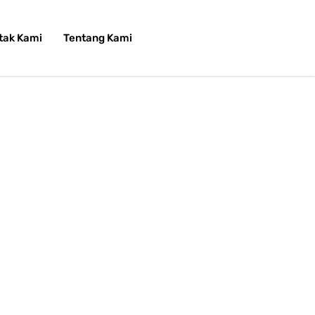
tak Kami
Tentang Kami