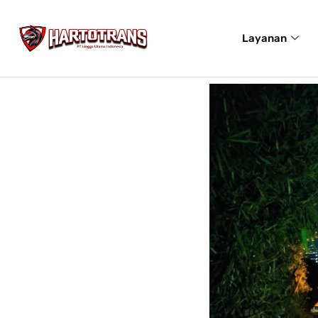
Layanan