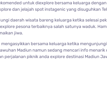
rekomended untuk diexplore bersama keluarga dengan 
xplore dan jelajah spot instagenic yang disuguhkan T
i daerah wisata bareng keluarga ketika selesai peka
plore pesona terbaiknya salah satunya waduk. Hamp
aikan jiwa.
ih mengasyikkan bersama keluarga ketika mengunjungi
k Dawuhan Madiun namun sedang mencari info menarik 
n perjalanan piknik anda explore destinasi Madiun Ja