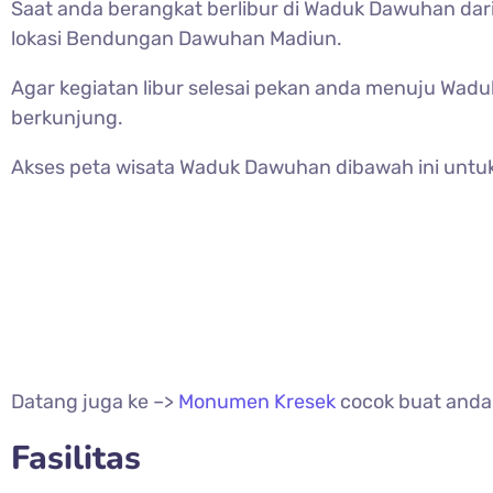
Saat anda berangkat berlibur di Waduk Dawuhan dar
lokasi Bendungan Dawuhan Madiun.
Agar kegiatan libur selesai pekan anda menuju Wa
berkunjung.
Akses peta wisata Waduk Dawuhan dibawah ini untuk
Datang juga ke –>
Monumen Kresek
cocok buat anda 
Fasilitas