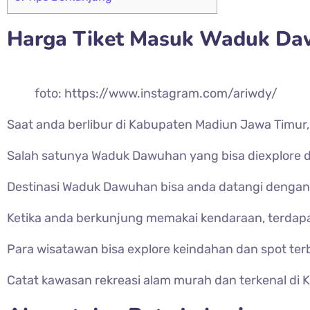
Harga Tiket Masuk Waduk D
foto: https://www.instagram.com/ariwdy/
Saat anda berlibur di Kabupaten Madiun Jawa Timur
Salah satunya Waduk Dawuhan yang bisa diexplore d
Destinasi Waduk Dawuhan bisa anda datangi dengan 
Ketika anda berkunjung memakai kendaraan, terdapat
Para wisatawan bisa explore keindahan dan spot ter
Catat kawasan rekreasi alam murah dan terkenal di 