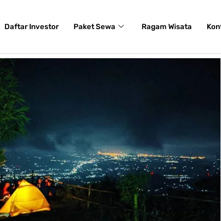
Daftar Investor
Paket Sewa
Ragam Wisata
Kon