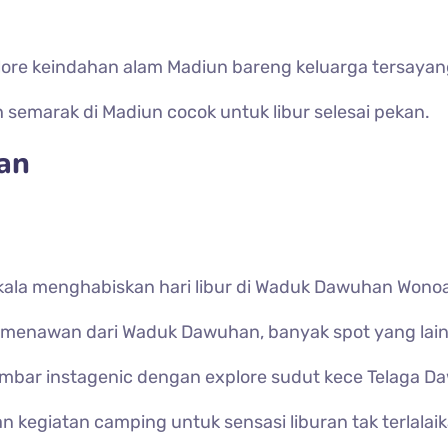
lore keindahan alam Madiun bareng keluarga tersayan
 semarak di Madiun cocok untuk libur selesai pekan.
an
ala menghabiskan hari libur di Waduk Dawuhan Wonoa
 menawan dari Waduk Dawuhan, banyak spot yang lain
ambar instagenic dengan explore sudut kece Telaga D
 kegiatan camping untuk sensasi liburan tak terlala