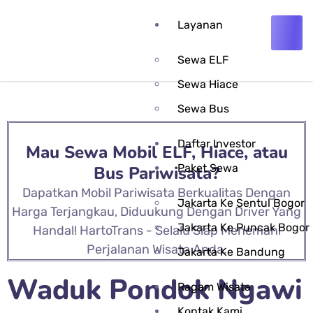
Layanan
Sewa ELF
Sewa Hiace
Sewa Bus
Daftar Investor
Mau Sewa Mobil ELF, Hiace, atau
Paket Sewa
Bus Pariwisata?
Dapatkan Mobil Pariwisata Berkualitas Dengan
Jakarta Ke Sentul Bogor
Harga Terjangkau, Diduukung Dengan Driver Yang
Jakarta Ke Puncak Bogor
Handal! HartoTrans - Selalu Siap Menemani
Perjalanan Wisata Anda.
Jakarta Ke Bandung
Waduk Pondok Ngawi
Ragam Wisata
Kontak Kami