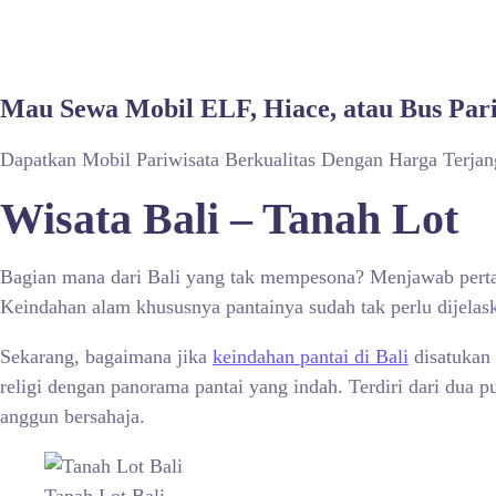
Mau Sewa Mobil ELF, Hiace, atau Bus Par
Dapatkan Mobil Pariwisata Berkualitas Dengan Harga Terja
Wisata Bali – Tanah Lot
Bagian mana dari Bali yang tak mempesona? Menjawab pertany
Keindahan alam khususnya pantainya sudah tak perlu dijelask
Sekarang, bagaimana jika
keindahan pantai di Bali
disatukan 
religi dengan panorama pantai yang indah. Terdiri dari dua 
anggun bersahaja.