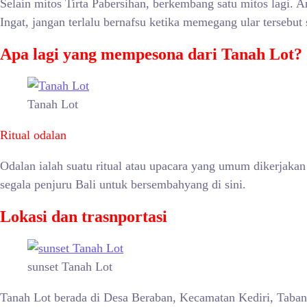
Selain mitos Tirta Pabersihan, berkembang satu mitos lagi.
Ingat, jangan terlalu bernafsu ketika memegang ular terseb
Apa lagi yang mempesona dari Tanah Lot?
Tanah Lot
Ritual odalan
Odalan ialah suatu ritual atau upacara yang umum dikerjakan
segala penjuru Bali untuk bersembahyang di sini.
Lokasi dan trasnportasi
sunset Tanah Lot
Tanah Lot berada di Desa Beraban, Kecamatan Kediri, Tabana