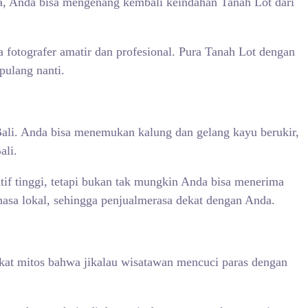
, Anda bisa mengenang kembali keindahan Tanah Lot dari
 fotografer amatir dan profesional. Pura Tanah Lot dengan
pulang nanti.
Bali. Anda bisa menemukan kalung dan gelang kayu berukir,
ali.
if tinggi, tetapi bukan tak mungkin Anda bisa menerima
hasa lokal, sehingga penjualmerasa dekat dengan Anda.
kat mitos bahwa jikalau wisatawan mencuci paras dengan