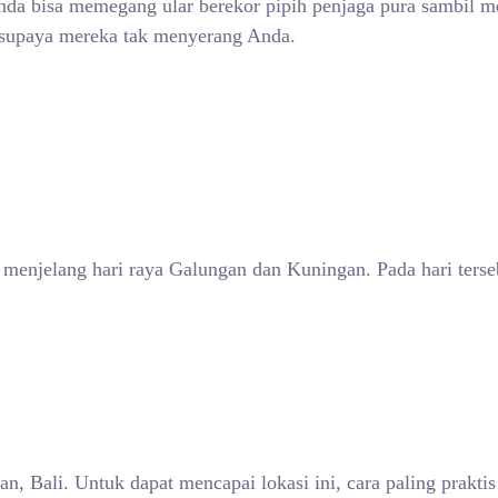
 Anda bisa memegang ular berekor pipih penjaga pura sambil 
ut supaya mereka tak menyerang Anda.
 menjelang hari raya Galungan dan Kuningan. Pada hari terse
n, Bali. Untuk dapat mencapai lokasi ini, cara paling prakt