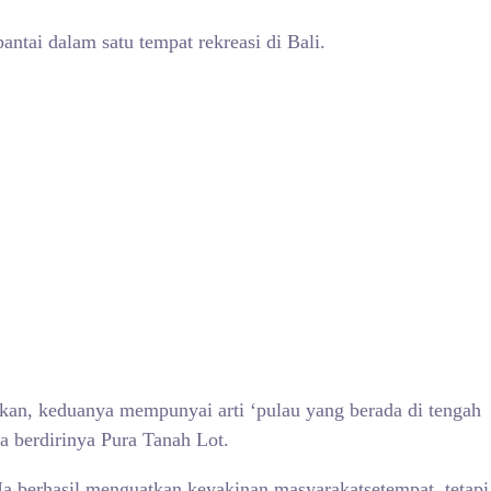
ntai dalam satu tempat rekreasi di Bali.
ngkan, keduanya mempunyai arti ‘pulau yang berada di tengah
la berdirinya Pura Tanah Lot.
a berhasil menguatkan keyakinan masyarakatsetempat, tetapi