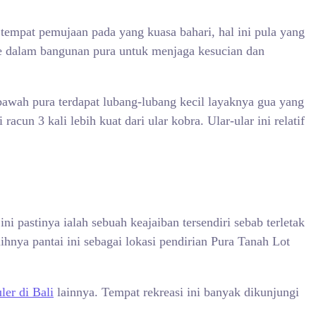
 tempat pemujaan pada yang kuasa bahari, hal ini pula yang
ke dalam bangunan pura untuk menjaga kesucian dan
 bawah pura terdapat lubang-lubang kecil layaknya gua yang
un 3 kali lebih kuat dari ular kobra. Ular-ular ini relatif
i pastinya ialah sebuah keajaiban tersendiri sebab terletak
ihnya pantai ini sebagai lokasi pendirian Pura Tanah Lot
ler di Bali
lainnya. Tempat rekreasi ini banyak dikunjungi