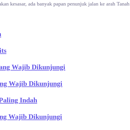
akan kesasar, ada banyak papan penunjuk jalan ke arah Tanah 
h
its
Yang Wajib Dikunjungi
ang Wajib Dikunjungi
Paling Indah
ang Wajib Dikunjungi