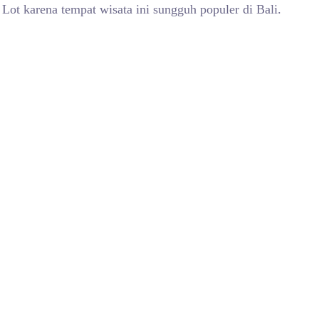
Lot karena tempat wisata ini sungguh populer di Bali.