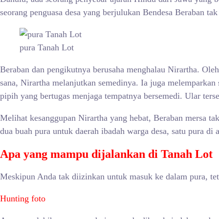
seorang penguasa desa yang berjulukan Bendesa Beraban tak
pura Tanah Lot
Beraban dan pengikutnya berusaha menghalau Nirartha. Oleh N
sana, Nirartha melanjutkan semedinya. Ia juga melemparkan s
pipih yang bertugas menjaga tempatnya bersemedi. Ular terse
Melihat kesanggupan Nirartha yang hebat, Beraban mersa ta
dua buah pura untuk daerah ibadah warga desa, satu pura di 
Apa yang mampu dijalankan di Tanah Lot
Meskipun Anda tak diizinkan untuk masuk ke dalam pura, t
Hunting foto