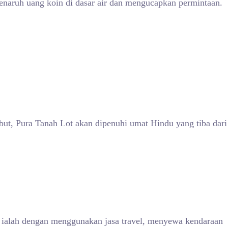
menaruh uang koin di dasar air dan mengucapkan permintaan.
but, Pura Tanah Lot akan dipenuhi umat Hindu yang tiba dari
is ialah dengan menggunakan jasa travel, menyewa kendaraan